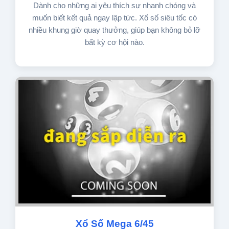
Dành cho những ai yêu thích sự nhanh chóng và
muốn biết kết quả ngay lập tức. Xổ số siêu tốc có
nhiều khung giờ quay thưởng, giúp bạn không bỏ lỡ
bất kỳ cơ hội nào.
Xổ Số Mega 6/45