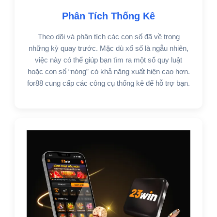
Phân Tích Thống Kê
Theo dõi và phân tích các con số đã về trong
những kỳ quay trước. Mặc dù xổ số là ngẫu nhiên,
việc này có thể giúp bạn tìm ra một số quy luật
hoặc con số “nóng” có khả năng xuất hiện cao hơn.
for88 cung cấp các công cụ thống kê để hỗ trợ bạn.