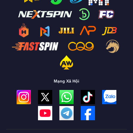
Mạng Xã Hội