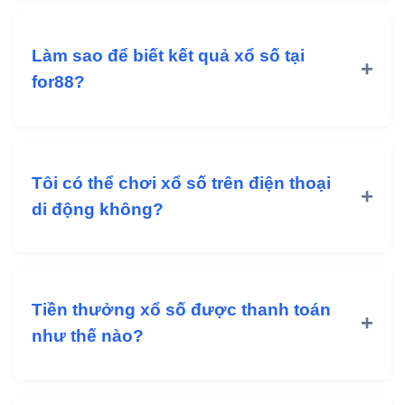
Làm sao để biết kết quả xổ số tại
+
for88?
Tôi có thể chơi xổ số trên điện thoại
+
di động không?
Tiền thưởng xổ số được thanh toán
+
như thế nào?