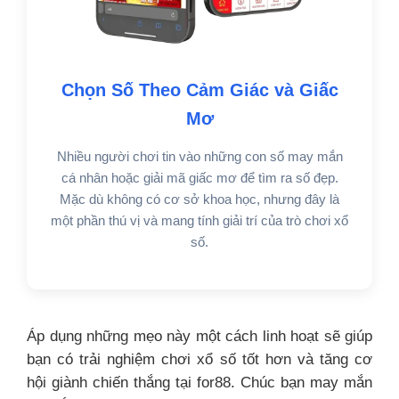
Chọn Số Theo Cảm Giác và Giấc
Mơ
Nhiều người chơi tin vào những con số may mắn
cá nhân hoặc giải mã giấc mơ để tìm ra số đẹp.
Mặc dù không có cơ sở khoa học, nhưng đây là
một phần thú vị và mang tính giải trí của trò chơi xổ
số.
Áp dụng những mẹo này một cách linh hoạt sẽ giúp
bạn có trải nghiệm chơi xổ số tốt hơn và tăng cơ
hội giành chiến thắng tại for88. Chúc bạn may mắn