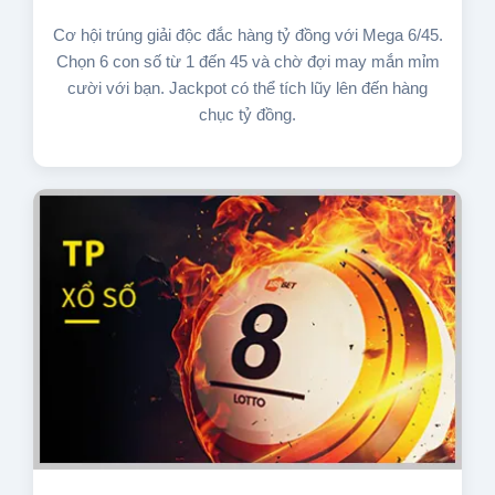
Cơ hội trúng giải độc đắc hàng tỷ đồng với Mega 6/45.
Chọn 6 con số từ 1 đến 45 và chờ đợi may mắn mỉm
cười với bạn. Jackpot có thể tích lũy lên đến hàng
chục tỷ đồng.