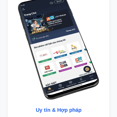
Uy tín & Hợp pháp