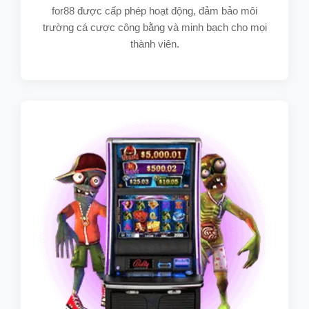
for88 được cấp phép hoạt động, đảm bảo môi
trường cá cược công bằng và minh bạch cho mọi
thành viên.