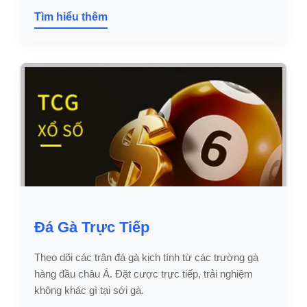
Tìm hiểu thêm
Đá Gà Trực Tiếp
Theo dõi các trận đá gà kịch tính từ các trường gà
hàng đầu châu Á. Đặt cược trực tiếp, trải nghiệm
không khác gì tại sới gà.