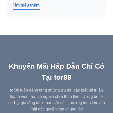
Tìm hiểu thêm
Khuyến Mãi Hấp Dẫn Chỉ Có
Tại for88
for88 luôn dành tặng những ưu đãi đặc biệt để tri ân
thành viên mới và người chơi thân thiết. Đừng bỏ lỡ
cơ hội gia tăng tài khoản với các chương trình khuyến
mãi độc quyền của chúng tôi!