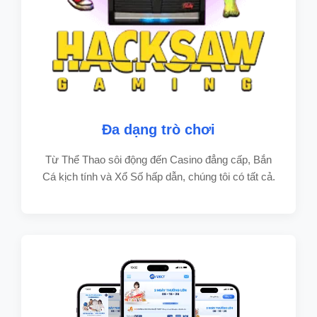
Đa dạng trò chơi
Từ Thể Thao sôi động đến Casino đẳng cấp, Bắn
Cá kịch tính và Xổ Số hấp dẫn, chúng tôi có tất cả.