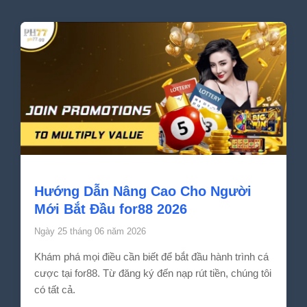
Hướng Dẫn Nâng Cao Cho Người
Mới Bắt Đầu for88 2026
Ngày 25 tháng 06 năm 2026
Khám phá mọi điều cần biết để bắt đầu hành trình cá
cược tại for88. Từ đăng ký đến nạp rút tiền, chúng tôi
có tất cả.