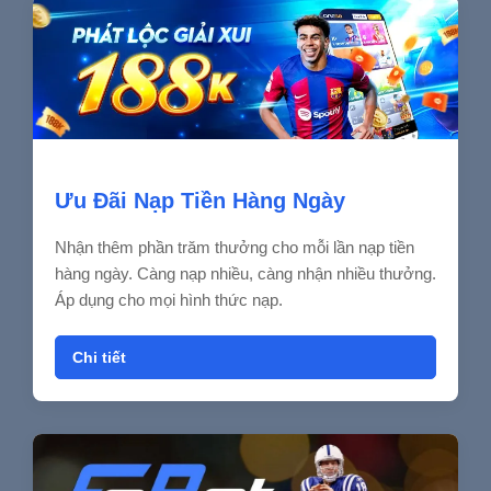
Ưu Đãi Nạp Tiền Hàng Ngày
Nhận thêm phần trăm thưởng cho mỗi lần nạp tiền
hàng ngày. Càng nạp nhiều, càng nhận nhiều thưởng.
Áp dụng cho mọi hình thức nạp.
Chi tiết