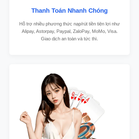
Thanh Toán Nhanh Chóng
Hỗ trợ nhiều phương thức nạp/rút tiền tiện lợi như
Alipay, Astorpay, Paypal, ZaloPay, MoMo, Visa.
Giao dịch an toàn và tức thì.