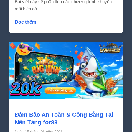
Bài viết này sẽ phân tích các chương trình khuyến
mãi hiện có.
Đọc thêm
Đảm Bảo An Toàn & Công Bằng Tại
Nền Tảng for88
Ngày 15 tháng 06 năm 2026