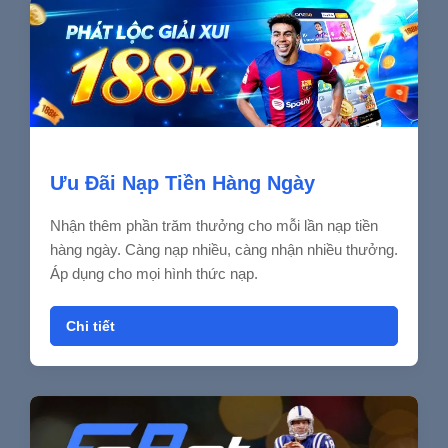
Ưu Đãi Nạp Tiền Hàng Ngày
Nhận thêm phần trăm thưởng cho mỗi lần nạp tiền
hàng ngày. Càng nạp nhiều, càng nhận nhiều thưởng.
Áp dụng cho mọi hình thức nạp.
Chi tiết