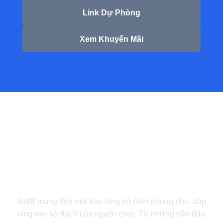
Link Dự Phòng
Xem Khuyến Mãi
Thế Giới Giải Trí Đa Dạng
Tại for88
for88 mang đến một kho tàng trò chơi phong phú, đáp
ứng mọi sở thích của người chơi. Từ những trận đấu