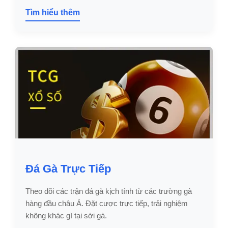
Tìm hiểu thêm
Đá Gà Trực Tiếp
Theo dõi các trận đá gà kịch tính từ các trường gà
hàng đầu châu Á. Đặt cược trực tiếp, trải nghiệm
không khác gì tại sới gà.