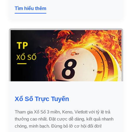
Tìm hiểu thêm
Xổ Số Trực Tuyến
Tham gia Xổ Số 3 miền, Keno, Vietlott với tỷ lệ trả
thưởng cao nhất. Đặt cược dễ dàng, kết quả nhanh
chóng, minh bạch. Đừng bỏ lỡ cơ hội đổi đời!