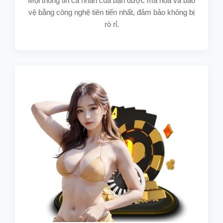
Mọi thông tin cá nhân của bạn được mã hóa và bảo
vệ bằng công nghệ tiên tiến nhất, đảm bảo không bị
rò rỉ.