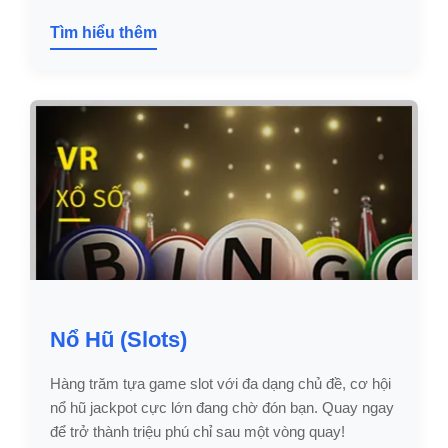
Tìm hiểu thêm
Nổ Hũ (Slots)
Hàng trăm tựa game slot với đa dạng chủ đề, cơ hội
nổ hũ jackpot cực lớn đang chờ đón bạn. Quay ngay
để trở thành triệu phú chỉ sau một vòng quay!