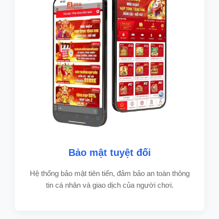
Bảo mật tuyệt đối
Hệ thống bảo mật tiên tiến, đảm bảo an toàn thông
tin cá nhân và giao dịch của người chơi.