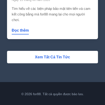
Tìm hiểu về các biện pháp bảo mật tiên tiến và cam
kết công bằng mà for88 mang lại cho mọi người
chơi.
Đọc thêm
Xem Tất Cả Tin Tức
© 2026 for88. Tất cả quyền được bảo lưu.