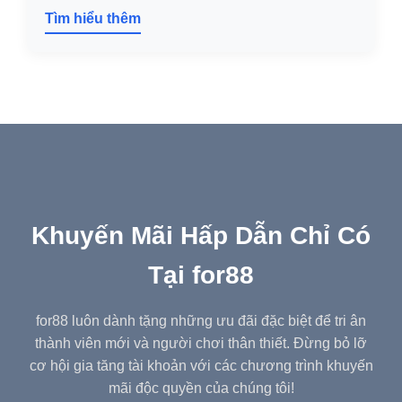
Tìm hiểu thêm
Khuyến Mãi Hấp Dẫn Chỉ Có
Tại for88
for88 luôn dành tặng những ưu đãi đặc biệt để tri ân
thành viên mới và người chơi thân thiết. Đừng bỏ lỡ
cơ hội gia tăng tài khoản với các chương trình khuyến
mãi độc quyền của chúng tôi!