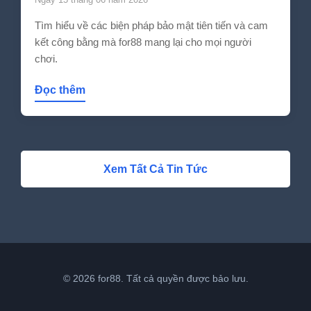
Tìm hiểu về các biện pháp bảo mật tiên tiến và cam
kết công bằng mà for88 mang lại cho mọi người
chơi.
Đọc thêm
Xem Tất Cả Tin Tức
© 2026 for88. Tất cả quyền được bảo lưu.