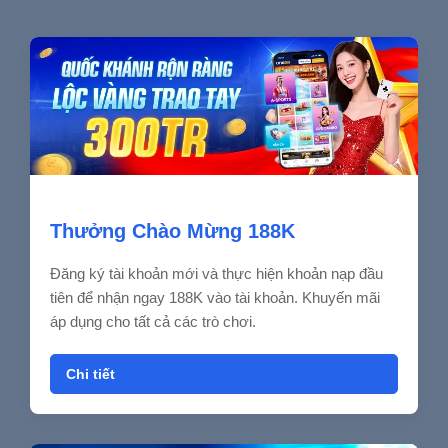
Thưởng Chào Mừng 188K
Đăng ký tài khoản mới và thực hiện khoản nạp đầu
tiên để nhận ngay 188K vào tài khoản. Khuyến mãi
áp dụng cho tất cả các trò chơi.
Chi tiết