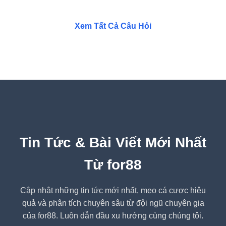
Xem Tất Cả Câu Hỏi
Tin Tức & Bài Viết Mới Nhất
Từ for88
Cập nhật những tin tức mới nhất, mẹo cá cược hiệu
quả và phân tích chuyên sâu từ đội ngũ chuyên gia
của for88. Luôn dẫn đầu xu hướng cùng chúng tôi.