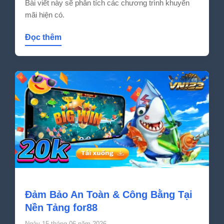
Bài viết này sẽ phân tích các chương trình khuyến
mãi hiện có.
Đọc thêm
Đảm Bảo An Toàn & Công Bằng Tại
Nền Tảng for88
Ngày 15 tháng 06 năm 2026