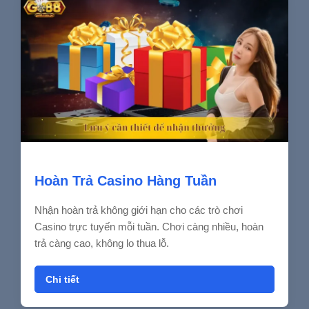
Hoàn Trả Casino Hàng Tuần
Nhận hoàn trả không giới hạn cho các trò chơi
Casino trực tuyến mỗi tuần. Chơi càng nhiều, hoàn
trả càng cao, không lo thua lỗ.
Chi tiết