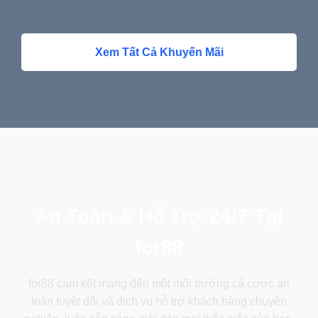
Xem Tất Cả Khuyến Mãi
An Toàn & Hỗ Trợ 24/7 Tại
for88
for88 cam kết mang đến một môi trường cá cược an
toàn tuyệt đối và dịch vụ hỗ trợ khách hàng chuyên