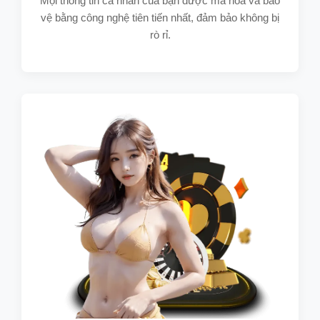
Mọi thông tin cá nhân của bạn được mã hóa và bảo
vệ bằng công nghệ tiên tiến nhất, đảm bảo không bị
rò rỉ.