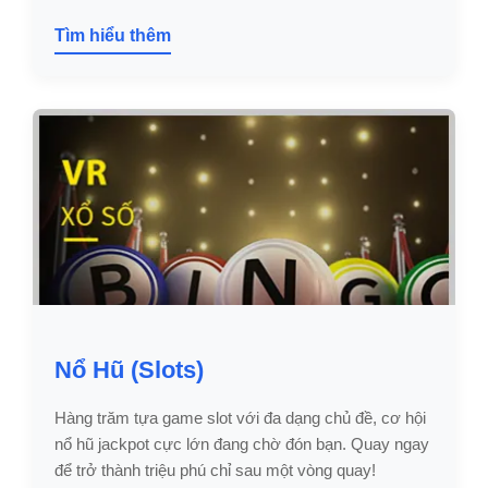
Tìm hiểu thêm
Nổ Hũ (Slots)
Hàng trăm tựa game slot với đa dạng chủ đề, cơ hội
nổ hũ jackpot cực lớn đang chờ đón bạn. Quay ngay
để trở thành triệu phú chỉ sau một vòng quay!