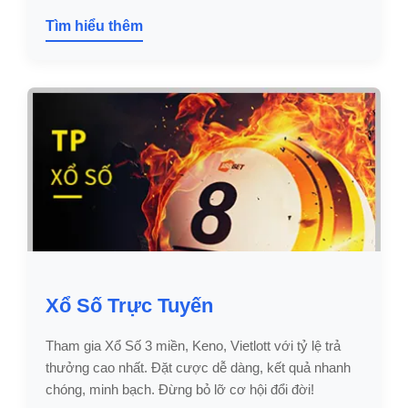
Tìm hiểu thêm
Xổ Số Trực Tuyến
Tham gia Xổ Số 3 miền, Keno, Vietlott với tỷ lệ trả
thưởng cao nhất. Đặt cược dễ dàng, kết quả nhanh
chóng, minh bạch. Đừng bỏ lỡ cơ hội đổi đời!