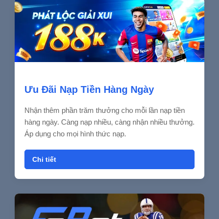
Ưu Đãi Nạp Tiền Hàng Ngày
Nhận thêm phần trăm thưởng cho mỗi lần nạp tiền
hàng ngày. Càng nạp nhiều, càng nhận nhiều thưởng.
Áp dụng cho mọi hình thức nạp.
Chi tiết