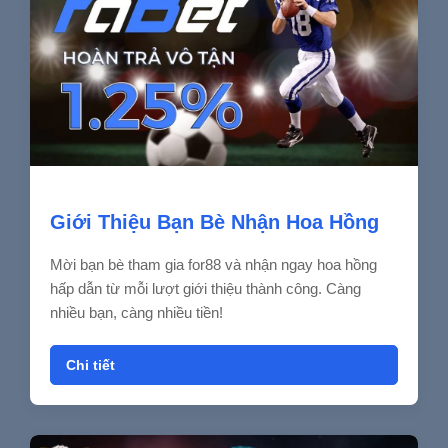
Giới Thiệu Bạn Bè Nhận Hoa Hồng
Mời bạn bè tham gia for88 và nhận ngay hoa hồng
hấp dẫn từ mỗi lượt giới thiệu thành công. Càng
nhiều bạn, càng nhiều tiền!
Chi tiết