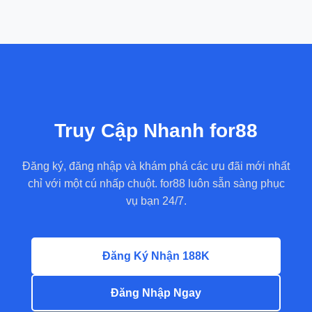
Truy Cập Nhanh for88
Đăng ký, đăng nhập và khám phá các ưu đãi mới nhất
chỉ với một cú nhấp chuột. for88 luôn sẵn sàng phục
vụ bạn 24/7.
Đăng Ký Nhận 188K
Đăng Nhập Ngay